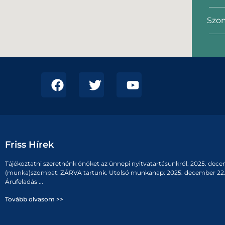
Szom
Friss Hírek
Tájékoztatni szeretnénk önöket az ünnepi nyitvatartásunkról: 2025. dece
(munka)szombat: ZÁRVA tartunk. Utolsó munkanap: 2025. december 22. 
Árufeladás ...
Tovább olvasom >>