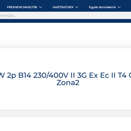
FREKVENCIAVÁLTÓK
HAJTÓMŰVEK
Egyéb termékeink
 2p B14 230/400V II 3G Ex Ec II T4 
Zona2