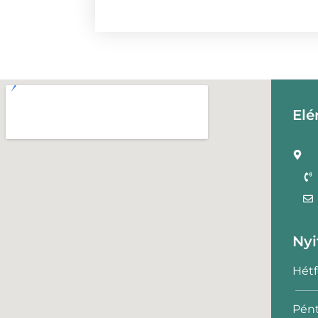
Elé
Nyi
Hétf
Pént