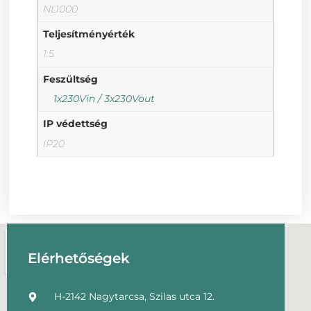
NL1000
Teljesítményérték
1.5
Feszültség
1x230Vin / 3x230Vout
IP védettség
IP20
Elérhetőségek
H-2142 Nagytarcsa, Szilas utca 12.