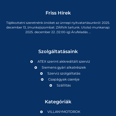
Friss Hírek
Tájékoztatni szeretnénk önöket az ünnepi nyitvatartásunkról: 2025.
december 13, (munka)szombat: ZÁRVA tartunk. Utolsó munkanap:
2025. december 22. (12:00-ig) Árufeladás ...
Szolgáltatásaink
ATEX szerint akkreditált szerviz
Siemens gyári alkatrészek
Szerviz szolgáltatás
Csapágyak cseréje
Szállítás
Kategóriák
VILLANYMOTOROK