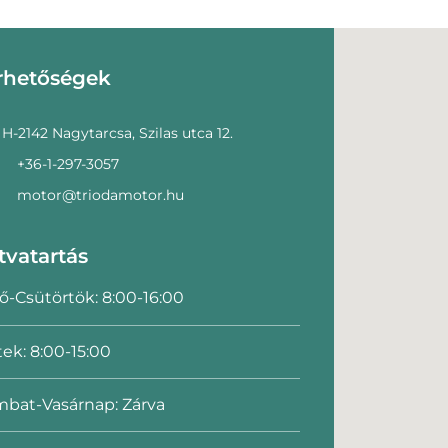
rhetőségek
H-2142 Nagytarcsa, Szilas utca 12.
+36-1-297-3057
motor@triodamotor.hu
tvatartás
ő-Csütörtök: 8:00-16:00
ek: 8:00-15:00
bat-Vasárnap: Zárva