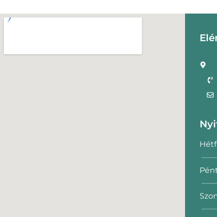
Elé
Nyi
Hétf
Pént
Szom