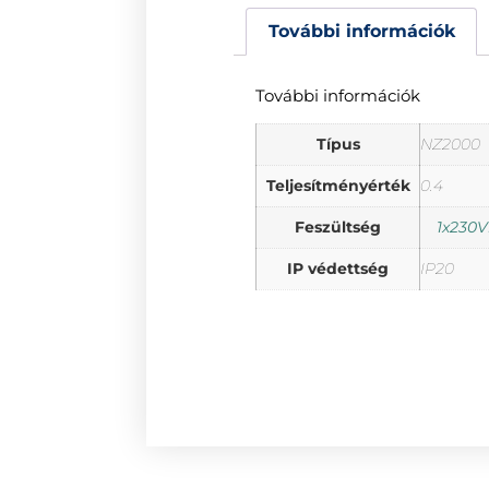
További információk
További információk
Típus
NZ2000
Teljesítményérték
0.4
Feszültség
1x230V
IP védettség
IP20