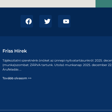
Friss Hírek
Tájékoztatni szeretnénk önöket az ünnepi nyitvatartásunkról: 2025. dece
(munka)szombat: ZÁRVA tartunk. Utolsó munkanap: 2025. december 22. 
Árufeladás ...
Tovább olvasom >>