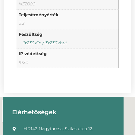
NZ2000
Teljesítményérték
2.2
Feszültség
1x230Vin / 3x230Vout
IP védettség
IP20
Elérhetőségek
H-2142 Nagytarcsa, Szilas utca 12.