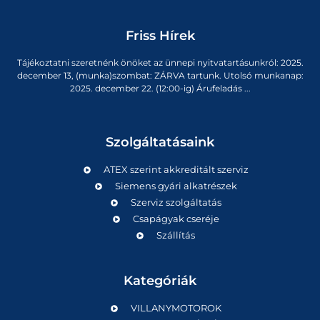
Friss Hírek
Tájékoztatni szeretnénk önöket az ünnepi nyitvatartásunkról: 2025.
december 13, (munka)szombat: ZÁRVA tartunk. Utolsó munkanap:
2025. december 22. (12:00-ig) Árufeladás ...
Szolgáltatásaink
ATEX szerint akkreditált szerviz
Siemens gyári alkatrészek
Szerviz szolgáltatás
Csapágyak cseréje
Szállítás
Kategóriák
VILLANYMOTOROK