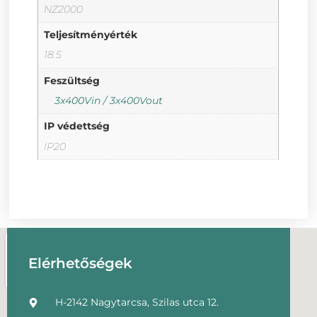
NZ2000
Teljesítményérték
18.5
Feszültség
3x400Vin / 3x400Vout
IP védettség
IP20
Elérhetőségek
H-2142 Nagytarcsa, Szilas utca 12.