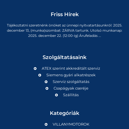
Friss Hírek
Tájékoztatni szeretnénk önöket az ünnepi nyitvatartásunkról: 2025.
december 13, (munka)szombat: ZÁRVA tartunk. Utolsó munkanap:
2025. december 22. (12:00-ig) Árufeladás ...
Szolgáltatásaink
ATEX szerint akkreditált szerviz
Siemens gyári alkatrészek
Szerviz szolgáltatás
Csapágyak cseréje
Szállítás
Kategóriák
VILLANYMOTOROK