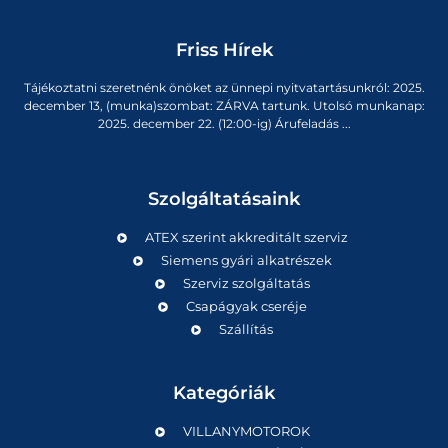
Friss Hírek
Tájékoztatni szeretnénk önöket az ünnepi nyitvatartásunkról: 2025.
december 13, (munka)szombat: ZÁRVA tartunk. Utolsó munkanap:
2025. december 22. (12:00-ig) Árufeladás ...
Szolgáltatásaink
ATEX szerint akkreditált szerviz
Siemens gyári alkatrészek
Szerviz szolgáltatás
Csapágyak cseréje
Szállítás
Kategóriák
VILLANYMOTOROK