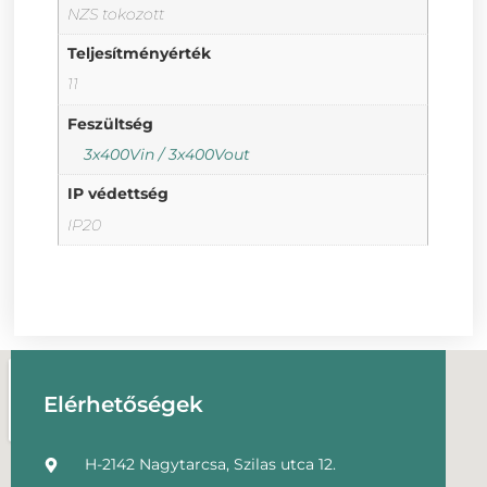
NZS tokozott
Teljesítményérték
11
Feszültség
3x400Vin / 3x400Vout
IP védettség
IP20
Elérhetőségek
H-2142 Nagytarcsa, Szilas utca 12.