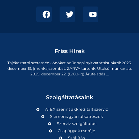
Friss Hírek
Tájékoztatni szeretnénk önöket az ünnepi nyitvatartásunkról: 2025.
december 13, (munka)szombat: ZÁRVA tartunk. Utolsó munkanap:
2025. december 22. (12:00-ig) Árufeladás ...
Szolgáltatásaink
ATEX szerint akkreditált szerviz
Siemens gyári alkatrészek
Szerviz szolgáltatás
Csapágyak cseréje
Szállítás