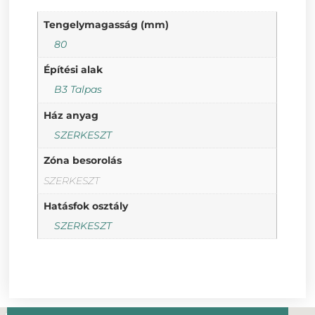
Tengelymagasság (mm)
80
Építési alak
B3 Talpas
Ház anyag
SZERKESZT
Zóna besorolás
SZERKESZT
Hatásfok osztály
SZERKESZT