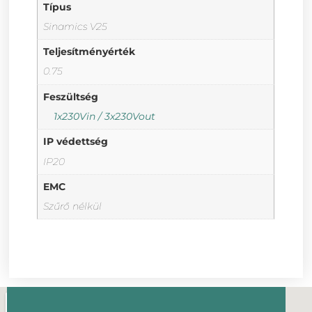
Típus
Sinamics V25
Teljesítményérték
0.75
Feszültség
1x230Vin / 3x230Vout
IP védettség
IP20
EMC
Szűrő nélkül