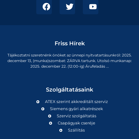
Friss Hírek
Tájékoztatni szeretnénk önöket az ünnepi nyitvatartásunkról: 2025.
december 13, (munka)szombat: ZÁRVA tartunk. Utolsó munkanap:
2025. december 22. (12:00-ig) Árufeladás ...
Szolgáltatásaink
ATEX szerint akkreditált szerviz
Siemens gyári alkatrészek
Szerviz szolgáltatás
Csapágyak cseréje
Szállítás