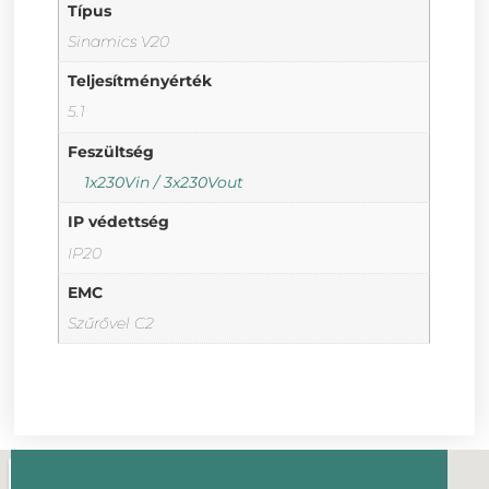
Típus
Sinamics V20
Teljesítményérték
5.1
Feszültség
1x230Vin / 3x230Vout
IP védettség
IP20
EMC
Szűrővel C2