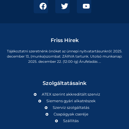
Friss Hírek
Tájékoztatni szeretnénk önöket az ünnepi nyitvatartásunkról: 2025.
december 13, (munka)szombat: ZÁRVA tartunk. Utolsó munkanap:
2025. december 22. (12:00-ig) Árufeladás ...
Szolgáltatásaink
ATEX szerint akkreditált szerviz
Siemens gyári alkatrészek
Szerviz szolgáltatás
Csapágyak cseréje
Szállítás