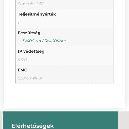
Sinamics V52
Teljesítményérték
11
Feszültség
3x400Vin / 3x400Vout
IP védettség
IP20
EMC
Szűrő nélkül
Elérhetőségek