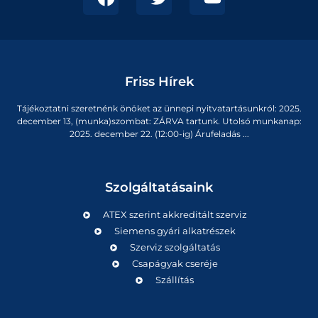
Friss Hírek
Tájékoztatni szeretnénk önöket az ünnepi nyitvatartásunkról: 2025.
december 13, (munka)szombat: ZÁRVA tartunk. Utolsó munkanap:
2025. december 22. (12:00-ig) Árufeladás ...
Szolgáltatásaink
ATEX szerint akkreditált szerviz
Siemens gyári alkatrészek
Szerviz szolgáltatás
Csapágyak cseréje
Szállítás