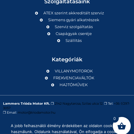
Szolgáltatásaink
ATEX szerint akkreditált szerviz
Siemens gyári alkatrészek
Szerviz szolgáltatás
Csapágyak cseréje
Szállítás
Kategóriák
VILLANYMOTOROK
FREKVENCIAVÁLTÓK
HAJTÓMŰVEK
Lammers Trióda Motor Kft.
❒
2142 Nagytarcsa, Szilas utca 12.
❒ Tel:
+36-1/297-
3057
❒ Email:
motor@triodamotor.hu
0
A jobb felhasználói élmény érdekében az oldalon cookie-kat
Powered by
Digit-Now Kft.
használunk. Oldalunk használatával, Ön elfogadja a cookie-k