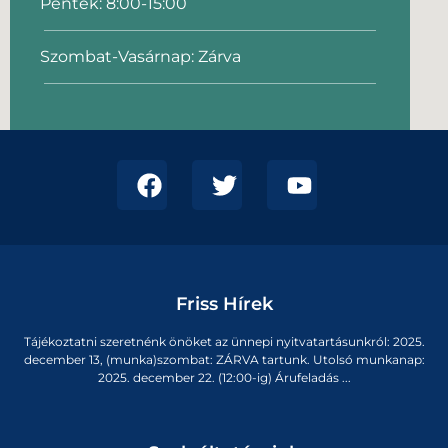
Péntek: 8:00-15:00
Szombat-Vasárnap: Zárva
Friss Hírek
Tájékoztatni szeretnénk önöket az ünnepi nyitvatartásunkról: 2025.
december 13, (munka)szombat: ZÁRVA tartunk. Utolsó munkanap:
2025. december 22. (12:00-ig) Árufeladás ...