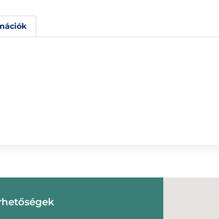
mációk
rhetőségek