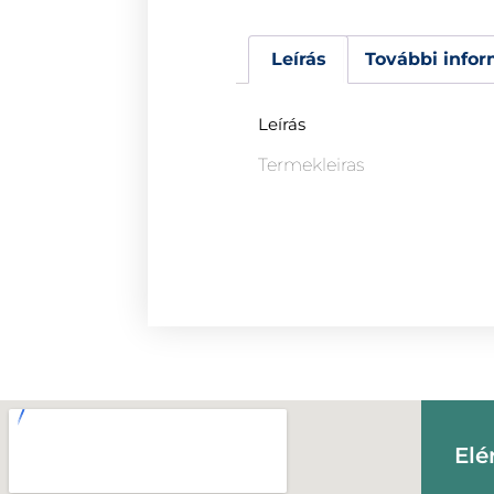
Leírás
További infor
Leírás
Termekleiras
Elé