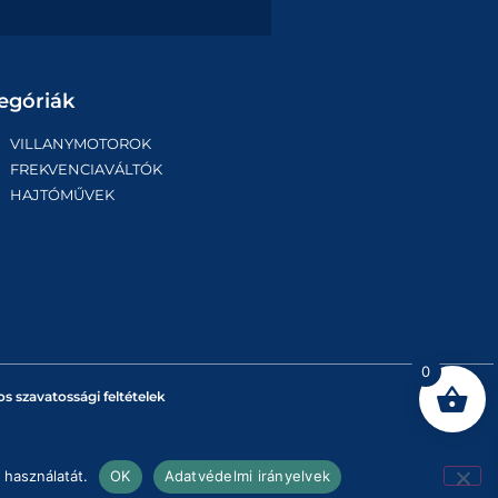
egóriák
VILLANYMOTOROK
FREKVENCIAVÁLTÓK
HAJTÓMŰVEK
0
os szavatossági feltételek
 használatát.
OK
Adatvédelmi irányelvek