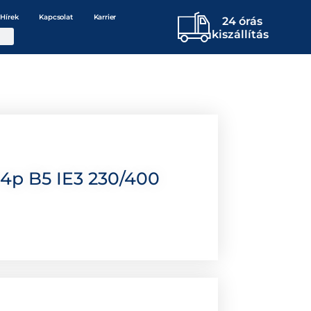
Hírek
Kapcsolat
Karrier
24 órás
kiszállítás
4p B5 IE3 230/400