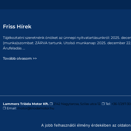
Friss Hírek
Tájékoztatni szeretnénk önöket az ünnepi nyitvatartásunkról: 2025. dece
(munka)szombat: ZÁRVA tartunk. Utolsó munkanap: 2025. december 22. 
Árufeladás ...
Tovább olvasom >>
Lammers Trióda Motor Kft.
❒
2142 Nagytarcsa, Szilas utca 12.
❒ Tel:
+36-1/297-30
❒ Email:
motor@triodamotor.hu
Powered by
Digit-Now Kft.
A jobb felhasználói élmény érdekében az oldalon 