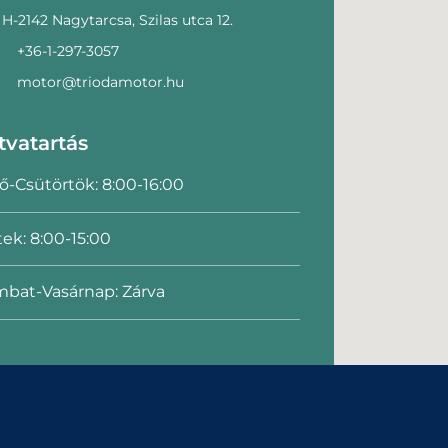
H-2142 Nagytarcsa, Szilas utca 12.
+36-1-297-3057
motor@triodamotor.hu
tvatartás
ő-Csütörtök: 8:00-16:00
ek: 8:00-15:00
bat-Vasárnap: Zárva