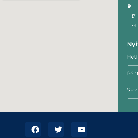
Nyi
Hétf
Pént
Szom