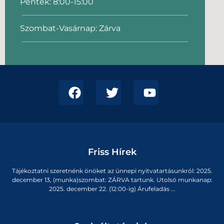
Péntek: 8:00-15:00
Szombat-Vasárnap: Zárva
Friss Hírek
Tájékoztatni szeretnénk önöket az ünnepi nyitvatartásunkról: 2025.
december 13, (munka)szombat: ZÁRVA tartunk. Utolsó munkanap:
2025. december 22. (12:00-ig) Árufeladás ...