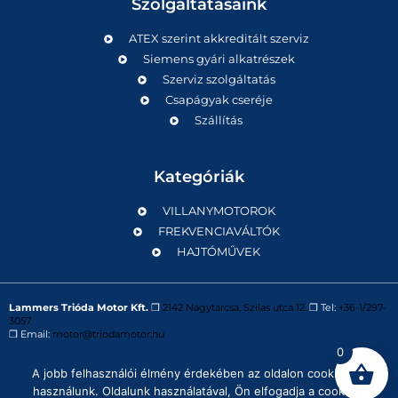
Szolgáltatásaink
ATEX szerint akkreditált szerviz
Siemens gyári alkatrészek
Szerviz szolgáltatás
Csapágyak cseréje
Szállítás
Kategóriák
VILLANYMOTOROK
FREKVENCIAVÁLTÓK
HAJTÓMŰVEK
Lammers Trióda Motor Kft.
❒
2142 Nagytarcsa, Szilas utca 12.
❒ Tel:
+36-1/297-
3057
❒ Email:
motor@triodamotor.hu
0
A jobb felhasználói élmény érdekében az oldalon cookie-kat
Powered by
Digit-Now Kft.
használunk. Oldalunk használatával, Ön elfogadja a cookie-k