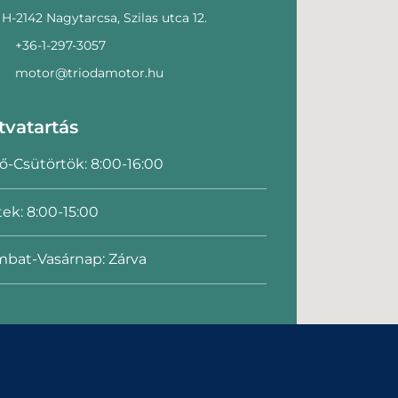
H-2142 Nagytarcsa, Szilas utca 12.
+36-1-297-3057
motor@triodamotor.hu
tvatartás
ő-Csütörtök: 8:00-16:00
ek: 8:00-15:00
bat-Vasárnap: Zárva