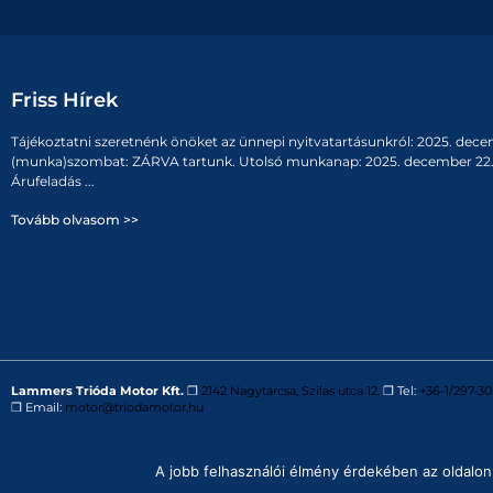
Friss Hírek
Tájékoztatni szeretnénk önöket az ünnepi nyitvatartásunkról: 2025. dece
(munka)szombat: ZÁRVA tartunk. Utolsó munkanap: 2025. december 22. 
Árufeladás ...
Tovább olvasom >>
Lammers Trióda Motor Kft.
❒
2142 Nagytarcsa, Szilas utca 12.
❒ Tel:
+36-1/297-30
❒ Email:
motor@triodamotor.hu
Powered by
Digit-Now Kft.
A jobb felhasználói élmény érdekében az oldalon 