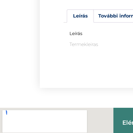
Leírás
További infor
Leírás
Termekleiras
Elé