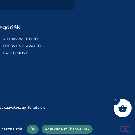
egóriák
VILLANYMOTOROK
FREKVENCIAVÁLTÓK
HAJTÓMŰVEK
0
os szavatossági feltételek
 használatát.
OK
Adatvédelmi irányelvek