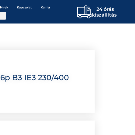
Hírek
Kapcsolat
Karrier
24 órás
kiszállítás
6p B3 IE3 230/400