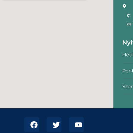
Nyi
Hétf
Pént
Szom