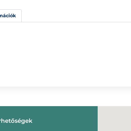
mációk
rhetőségek