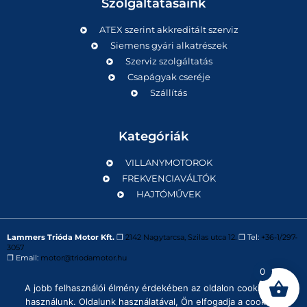
Szolgáltatásaink
ATEX szerint akkreditált szerviz
Siemens gyári alkatrészek
Szerviz szolgáltatás
Csapágyak cseréje
Szállítás
Kategóriák
VILLANYMOTOROK
FREKVENCIAVÁLTÓK
HAJTÓMŰVEK
Lammers Trióda Motor Kft.
❒
2142 Nagytarcsa, Szilas utca 12.
❒ Tel:
+36-1/297-
3057
❒ Email:
motor@triodamotor.hu
0
A jobb felhasználói élmény érdekében az oldalon cookie-kat
Powered by
Digit-Now Kft.
használunk. Oldalunk használatával, Ön elfogadja a cookie-k