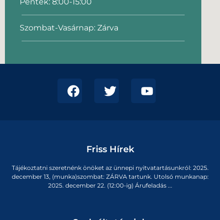
Péntek: 8:00-15:00
Szombat-Vasárnap: Zárva
Friss Hírek
Tájékoztatni szeretnénk önöket az ünnepi nyitvatartásunkról: 2025.
december 13, (munka)szombat: ZÁRVA tartunk. Utolsó munkanap:
2025. december 22. (12:00-ig) Árufeladás ...