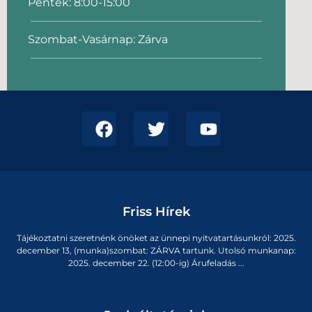
Péntek: 8:00-15:00
Szombat-Vasárnap: Zárva
Friss Hírek
Tájékoztatni szeretnénk önöket az ünnepi nyitvatartásunkról: 2025.
december 13, (munka)szombat: ZÁRVA tartunk. Utolsó munkanap:
2025. december 22. (12:00-ig) Árufeladás ...