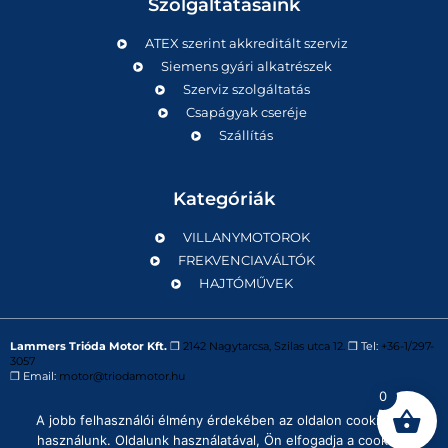
Szolgáltatásaink
ATEX szerint akkreditált szerviz
Siemens gyári alkatrészek
Szerviz szolgáltatás
Csapágyak cseréje
Szállítás
Kategóriák
VILLANYMOTOROK
FREKVENCIAVÁLTÓK
HAJTÓMŰVEK
Lammers Trióda Motor Kft.
❒
2142 Nagytarcsa, Szilas utca 12.
❒ Tel:
+36-1/297-
3057
❒ Email:
motor@triodamotor.hu
0
A jobb felhasználói élmény érdekében az oldalon cookie-kat
Powered by
Digit-Now Kft.
használunk. Oldalunk használatával, Ön elfogadja a cookie-k