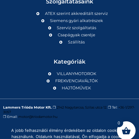
Szolgáltatásaink
ATEX szerint akkreditált szerviz
Siemens gyári alkatrészek
Szerviz szolgáltatás
Csapágyak cseréje
Szállítás
Kategóriák
VILLANYMOTOROK
FREKVENCIAVÁLTÓK
HAJTÓMŰVEK
Lammers Trióda Motor Kft.
❒
2142 Nagytarcsa, Szilas utca 12.
❒ Tel:
+36-1/297-
3057
❒ Email:
motor@triodamotor.hu
0
A jobb felhasználói élmény érdekében az oldalon cookie-kat
Powered by
Digit-Now Kft.
használunk. Oldalunk használatával, Ön elfogadja a cookie-k