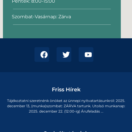
Péntek: 8:00-15:00
Szombat-Vasárnap: Zárva
Friss Hírek
Tájékoztatni szeretnénk önöket az ünnepi nyitvatartásunkról: 2025.
december 13, (munka)szombat: ZÁRVA tartunk. Utolsó munkanap:
2025. december 22. (12:00-ig) Árufeladás ...