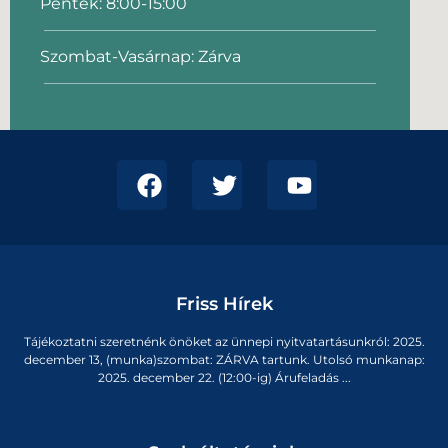
Péntek: 8:00-15:00
Szombat-Vasárnap: Zárva
Friss Hírek
Tájékoztatni szeretnénk önöket az ünnepi nyitvatartásunkról: 2025.
december 13, (munka)szombat: ZÁRVA tartunk. Utolsó munkanap:
2025. december 22. (12:00-ig) Árufeladás ...