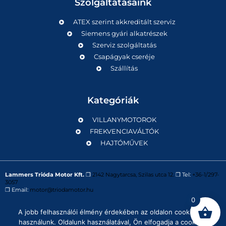
Szolgáltatásaink
ATEX szerint akkreditált szerviz
Siemens gyári alkatrészek
Szerviz szolgáltatás
Csapágyak cseréje
Szállítás
Kategóriák
VILLANYMOTOROK
FREKVENCIAVÁLTÓK
HAJTÓMŰVEK
Lammers Trióda Motor Kft.
❒
2142 Nagytarcsa, Szilas utca 12.
❒ Tel:
+36-1/297-
3057
❒ Email:
motor@triodamotor.hu
0
A jobb felhasználói élmény érdekében az oldalon cookie-kat
Powered by
Digit-Now Kft.
használunk. Oldalunk használatával, Ön elfogadja a cookie-k