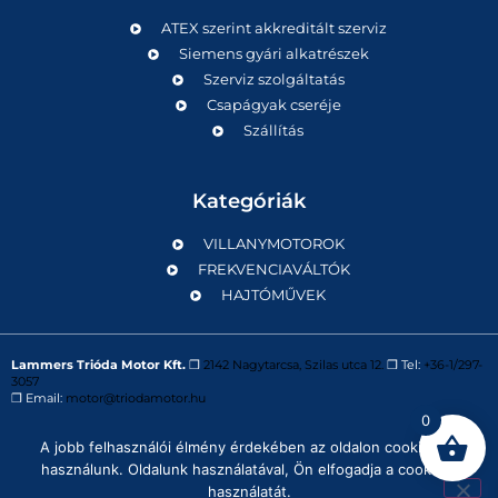
ATEX szerint akkreditált szerviz
Siemens gyári alkatrészek
Szerviz szolgáltatás
Csapágyak cseréje
Szállítás
Kategóriák
VILLANYMOTOROK
FREKVENCIAVÁLTÓK
HAJTÓMŰVEK
Lammers Trióda Motor Kft.
❒
2142 Nagytarcsa, Szilas utca 12.
❒ Tel:
+36-1/297-
3057
❒ Email:
motor@triodamotor.hu
0
A jobb felhasználói élmény érdekében az oldalon cookie-kat
Powered by
Digit-Now Kft.
használunk. Oldalunk használatával, Ön elfogadja a cookie-k
használatát.
Impresszum
Adatvédelmi tájékoztató