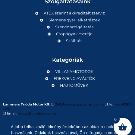
Szolgáltatásaink
ATEX szerint akkreditált szerviz
Siemens gyári alkatrészek
Szerviz szolgáltatás
Csapágyak cseréje
Szállítás
Kategóriák
VILLANYMOTOROK
FREKVENCIAVÁLTÓK
HAJTÓMŰVEK
Lammers Trióda Motor Kft.
❒
2142 Nagytarcsa, Szilas utca 12.
❒ Tel:
+36-1/297-
3057
❒ Email:
motor@triodamotor.hu
0
A jobb felhasználói élmény érdekében az oldalon cookie-kat
Powered by
Digit-Now Kft.
használunk. Oldalunk használatával, Ön elfogadja a cookie-k