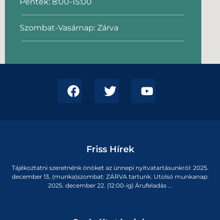
Péntek: 8:00-15:00
Szombat-Vasárnap: Zárva
Friss Hírek
Tájékoztatni szeretnénk önöket az ünnepi nyitvatartásunkról: 2025.
december 13, (munka)szombat: ZÁRVA tartunk. Utolsó munkanap:
2025. december 22. (12:00-ig) Árufeladás ...