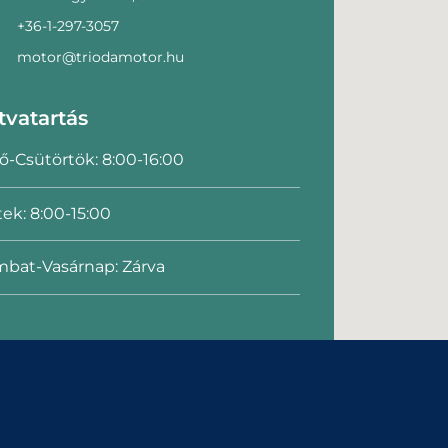
+36-1-297-3057
motor@triodamotor.hu
tvatartás
ő-Csütörtök: 8:00-16:00
ek: 8:00-15:00
bat-Vasárnap: Zárva