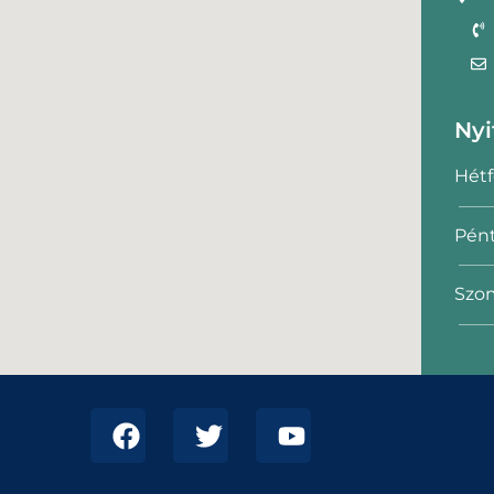
Nyi
Hétf
Pént
Szom