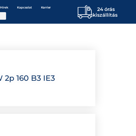
Hírek
Kapcsolat
Karrier
24 órás
kiszállítás
 2p 160 B3 IE3