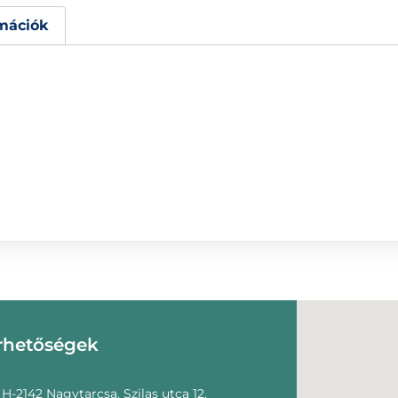
mációk
rhetőségek
H-2142 Nagytarcsa, Szilas utca 12.