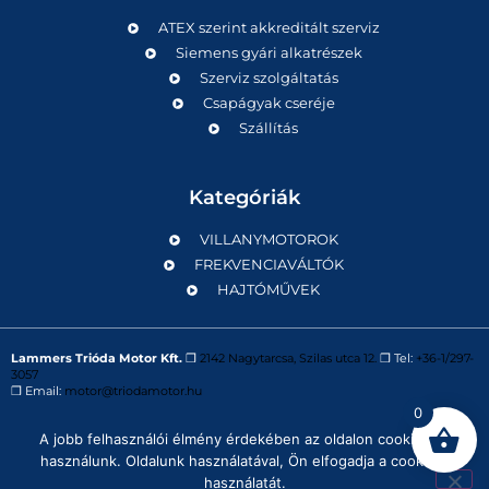
ATEX szerint akkreditált szerviz
Siemens gyári alkatrészek
Szerviz szolgáltatás
Csapágyak cseréje
Szállítás
Kategóriák
VILLANYMOTOROK
FREKVENCIAVÁLTÓK
HAJTÓMŰVEK
Lammers Trióda Motor Kft.
❒
2142 Nagytarcsa, Szilas utca 12.
❒ Tel:
+36-1/297-
3057
❒ Email:
motor@triodamotor.hu
0
A jobb felhasználói élmény érdekében az oldalon cookie-kat
Powered by
Digit-Now Kft.
használunk. Oldalunk használatával, Ön elfogadja a cookie-k
használatát.
Impresszum
Adatvédelmi tájékoztató