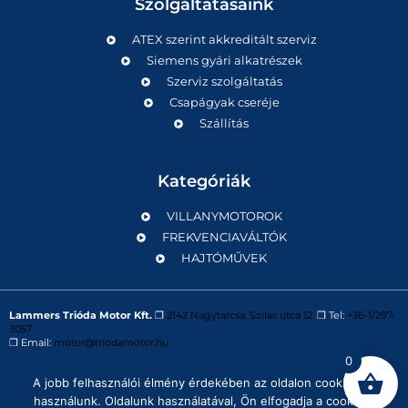
Szolgáltatásaink
ATEX szerint akkreditált szerviz
Siemens gyári alkatrészek
Szerviz szolgáltatás
Csapágyak cseréje
Szállítás
Kategóriák
VILLANYMOTOROK
FREKVENCIAVÁLTÓK
HAJTÓMŰVEK
Lammers Trióda Motor Kft.
❒
2142 Nagytarcsa, Szilas utca 12.
❒ Tel:
+36-1/297-
3057
❒ Email:
motor@triodamotor.hu
0
A jobb felhasználói élmény érdekében az oldalon cookie-kat
Powered by
Digit-Now Kft.
használunk. Oldalunk használatával, Ön elfogadja a cookie-k