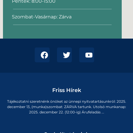
Péntek: 8:00-15:00
Szombat-Vasárnap: Zárva
Friss Hírek
Tájékoztatni szeretnénk önöket az ünnepi nyitvatartásunkról: 2025.
december 13, (munka)szombat: ZÁRVA tartunk. Utolsó munkanap:
2025. december 22. (12:00-ig) Árufeladás ...