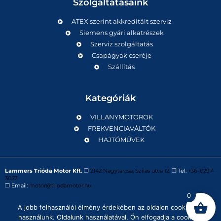
Szolgáltatásaink
ATEX szerint akkreditált szerviz
Siemens gyári alkatrészek
Szerviz szolgáltatás
Csapágyak cseréje
Szállítás
Kategóriák
VILLANYMOTOROK
FREKVENCIAVÁLTÓK
HAJTÓMŰVEK
Lammers Trióda Motor Kft.
❒
2142 Nagytarcsa, Szilas utca 12.
❒ Tel:
+36-1/297-
3057
❒ Email:
motor@triodamotor.hu
0
A jobb felhasználói élmény érdekében az oldalon cookie-kat
Powered by
Digit-Now Kft.
használunk. Oldalunk használatával, Ön elfogadja a cookie-k