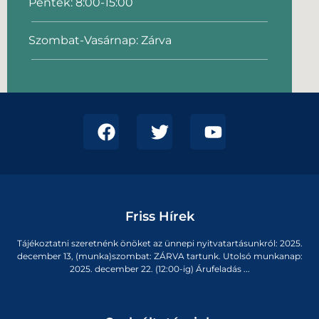
Péntek: 8:00-15:00
Szombat-Vasárnap: Zárva
Friss Hírek
Tájékoztatni szeretnénk önöket az ünnepi nyitvatartásunkról: 2025.
december 13, (munka)szombat: ZÁRVA tartunk. Utolsó munkanap:
2025. december 22. (12:00-ig) Árufeladás ...