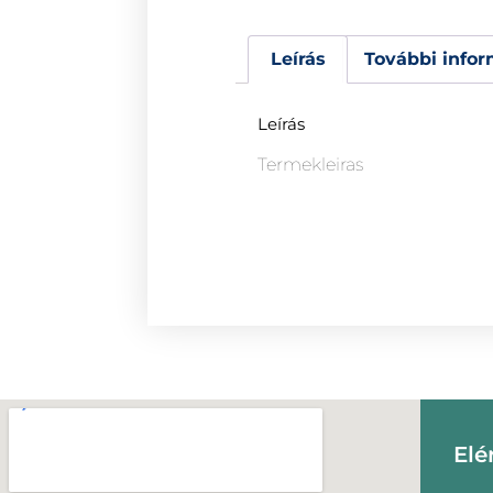
Leírás
További infor
Leírás
Termekleiras
Elé