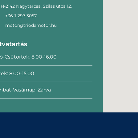
H-2142 Nagytarcsa, Szilas utca 12.
+36-1-297-3057
motor@triodamotor.hu
tvatartás
ő-Csütörtök: 8:00-16:00
ek: 8:00-15:00
bat-Vasárnap: Zárva