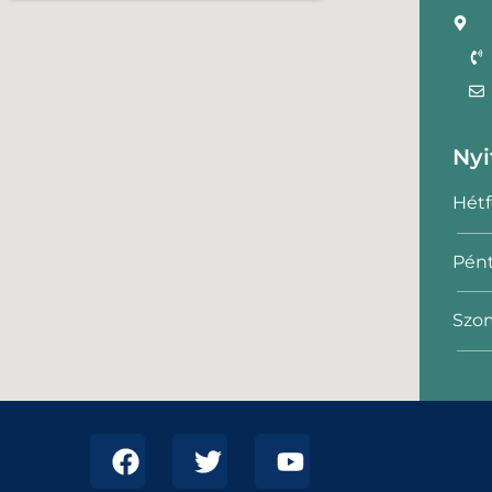
Nyi
Hétf
Pént
Szom