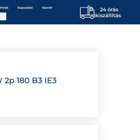
Hírek
Kapcsolat
Karrier
24 órás
kiszállítás
 2p 180 B3 IE3