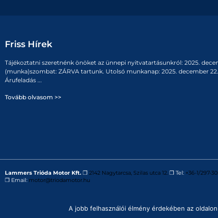
Friss Hírek
Tájékoztatni szeretnénk önöket az ünnepi nyitvatartásunkról: 2025. dece
(munka)szombat: ZÁRVA tartunk. Utolsó munkanap: 2025. december 22. 
Árufeladás ...
Tovább olvasom >>
Lammers Trióda Motor Kft.
❒
2142 Nagytarcsa, Szilas utca 12.
❒ Tel:
+36-1/297-30
❒ Email:
motor@triodamotor.hu
Powered by
Digit-Now Kft.
A jobb felhasználói élmény érdekében az oldalon 