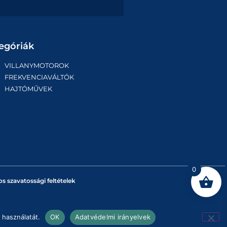
egóriák
VILLANYMOTOROK
FREKVENCIAVÁLTÓK
HAJTÓMŰVEK
0
os szavatossági feltételek
 használatát.
OK
Adatvédelmi irányelvek