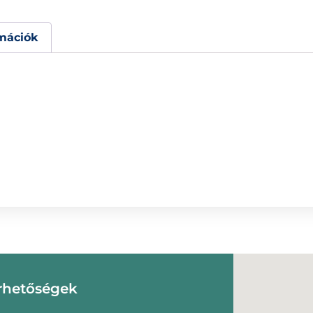
mációk
rhetőségek