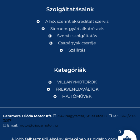
Szolgáltatásaink
ATEX szerint akkreditált szerviz
Siemens gyári alkatrészek
Szerviz szolgáltatás
Csapágyak cseréje
Szállítás
Kategóriák
VILLANYMOTOROK
FREKVENCIAVÁLTÓK
HAJTÓMŰVEK
Lammers Trióda Motor Kft.
❒
2142 Nagytarcsa, Szilas utca 12.
❒ Tel:
+36-1/297-
3057
❒ Email:
motor@triodamotor.hu
0
A jobb felhasználói élmény érdekében az oldalon cookie-kat