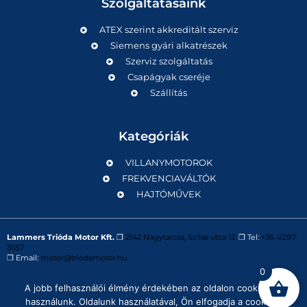
Szolgáltatásaink
ATEX szerint akkreditált szerviz
Siemens gyári alkatrészek
Szerviz szolgáltatás
Csapágyak cseréje
Szállítás
Kategóriák
VILLANYMOTOROK
FREKVENCIAVÁLTÓK
HAJTÓMŰVEK
Lammers Trióda Motor Kft.
❒
2142 Nagytarcsa, Szilas utca 12.
❒ Tel:
+36-1/297-
3057
❒ Email:
motor@triodamotor.hu
0
A jobb felhasználói élmény érdekében az oldalon cookie-kat
Powered by
Digit-Now Kft.
használunk. Oldalunk használatával, Ön elfogadja a cookie-k