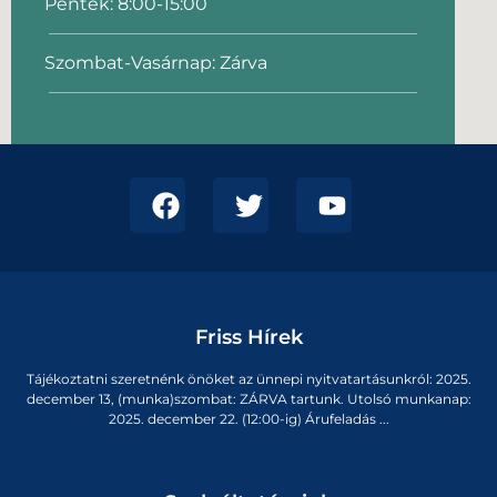
Péntek: 8:00-15:00
Szombat-Vasárnap: Zárva
Friss Hírek
Tájékoztatni szeretnénk önöket az ünnepi nyitvatartásunkról: 2025.
december 13, (munka)szombat: ZÁRVA tartunk. Utolsó munkanap:
2025. december 22. (12:00-ig) Árufeladás ...