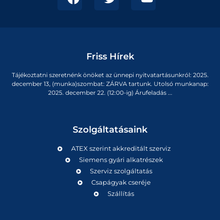
Friss Hírek
Tájékoztatni szeretnénk önöket az ünnepi nyitvatartásunkról: 2025.
december 13, (munka)szombat: ZÁRVA tartunk. Utolsó munkanap:
2025. december 22. (12:00-ig) Árufeladás ...
Szolgáltatásaink
ATEX szerint akkreditált szerviz
Siemens gyári alkatrészek
Szerviz szolgáltatás
Csapágyak cseréje
Szállítás