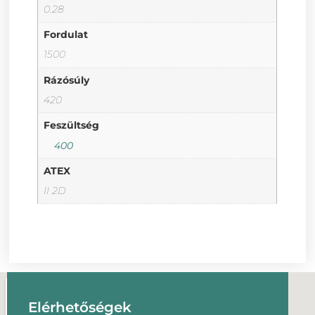
0.28
Fordulat
1500
Rázósúly
420
Feszültség
400
ATEX
II 2D
Elérhetőségek