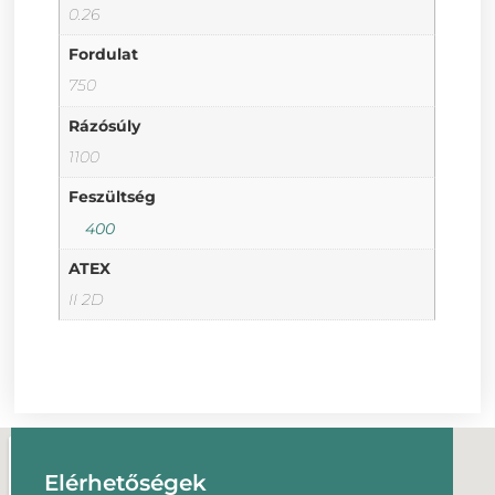
0.26
Fordulat
750
Rázósúly
1100
Feszültség
400
ATEX
II 2D
Elérhetőségek