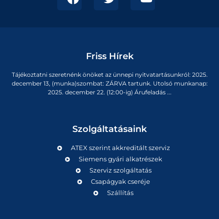
Friss Hírek
Tájékoztatni szeretnénk önöket az ünnepi nyitvatartásunkról: 2025.
december 13, (munka)szombat: ZÁRVA tartunk. Utolsó munkanap:
2025. december 22. (12:00-ig) Árufeladás ...
Szolgáltatásaink
ATEX szerint akkreditált szerviz
Siemens gyári alkatrészek
Szerviz szolgáltatás
Csapágyak cseréje
Szállítás