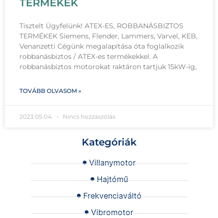
TERMÉKEK
Tisztelt Ügyfelünk! ATEX-ES, ROBBANÁSBIZTOS
TERMÉKEK Siemens, Flender, Lammers, Varvel, KEB,
Venanzetti Cégünk megalapítása óta foglalkozik
robbanásbiztos / ATEX-es termékekkel. A
robbanásbiztos motorokat raktáron tartjuk 15kW-ig,
TOVÁBB OLVASOM »
2023.05.04.
Nincs hozzászólás
Kategóriák
Villanymotor
Hajtómű
Frekvenciaváltó
Vibromotor