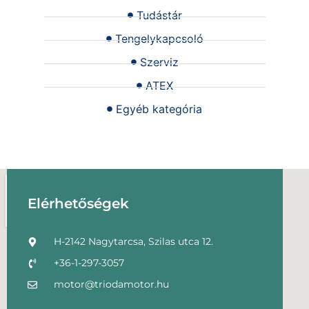
Tudástár
Tengelykapcsoló
Szerviz
ATEX
Egyéb kategória
Elérhetőségek
H-2142 Nagytarcsa, Szilas utca 12.
+36-1-297-3057
motor@triodamotor.hu