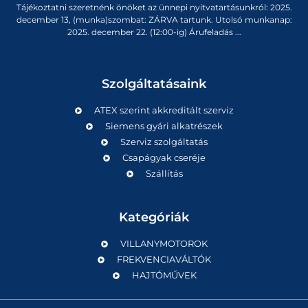
Tájékoztatni szeretnénk önöket az ünnepi nyitvatartásunkról: 2025.
december 13, (munka)szombat: ZÁRVA tartunk. Utolsó munkanap:
2025. december 22. (12:00-ig) Árufeladás ...
Szolgáltatásaink
ATEX szerint akkreditált szerviz
Siemens gyári alkatrészek
Szerviz szolgáltatás
Csapágyak cseréje
Szállítás
Kategóriák
VILLANYMOTOROK
FREKVENCIAVÁLTÓK
HAJTÓMŰVEK