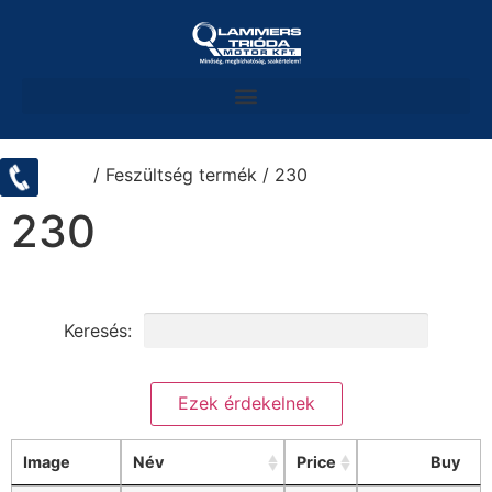
Kezdőlap
/ Feszültség termék / 230
230
Keresés:
Keresési feltételek törlése
Image
Név
Price
Buy