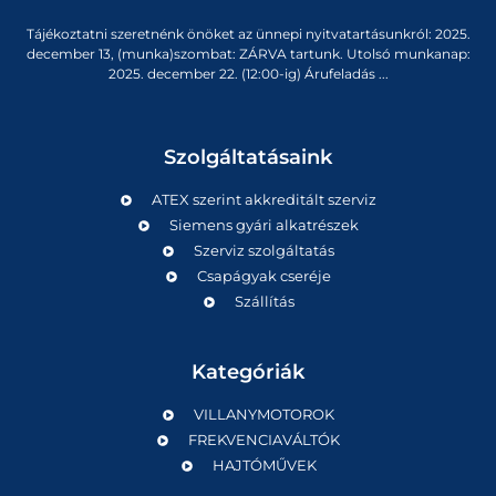
Tájékoztatni szeretnénk önöket az ünnepi nyitvatartásunkról: 2025.
december 13, (munka)szombat: ZÁRVA tartunk. Utolsó munkanap:
2025. december 22. (12:00-ig) Árufeladás ...
Szolgáltatásaink
ATEX szerint akkreditált szerviz
Siemens gyári alkatrészek
Szerviz szolgáltatás
Csapágyak cseréje
Szállítás
Kategóriák
VILLANYMOTOROK
FREKVENCIAVÁLTÓK
HAJTÓMŰVEK