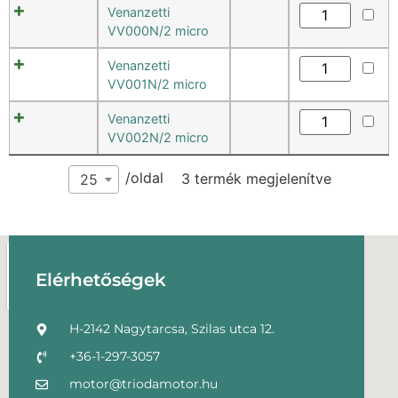
Venanzetti
VV000N/2 micro
Venanzetti
VV001N/2 micro
Venanzetti
VV002N/2 micro
/oldal
3 termék megjelenítve
25
Elérhetőségek
H-2142 Nagytarcsa, Szilas utca 12.
+36-1-297-3057
motor@triodamotor.hu