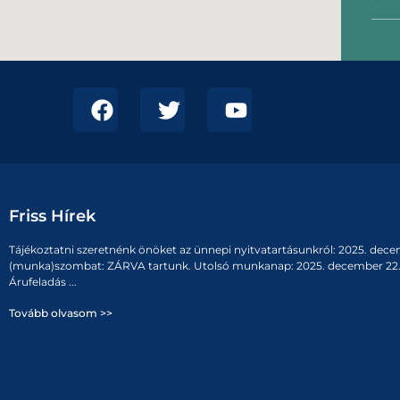
Friss Hírek
Tájékoztatni szeretnénk önöket az ünnepi nyitvatartásunkról: 2025. dece
(munka)szombat: ZÁRVA tartunk. Utolsó munkanap: 2025. december 22. 
Árufeladás ...
Tovább olvasom >>