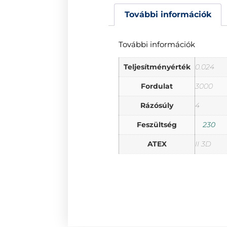
További információk
További információk
Teljesítményérték
0.024
Fordulat
3000
Rázósúly
4
Feszültség
230
ATEX
II 3D