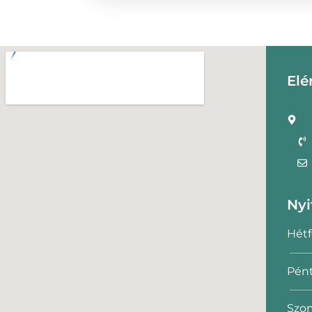
Elé
Nyi
Hétf
Pént
Szom