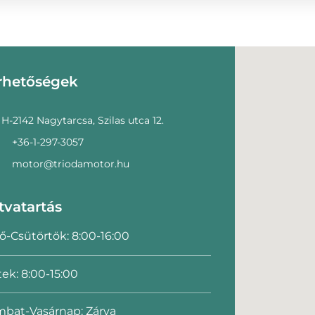
rhetőségek
H-2142 Nagytarcsa, Szilas utca 12.
+36-1-297-3057
motor@triodamotor.hu
tvatartás
ő-Csütörtök: 8:00-16:00
ek: 8:00-15:00
bat-Vasárnap: Zárva