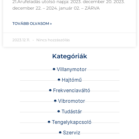
21.Árufeladás utolsó napja: 2023. december 20. 2023.
december 22. – 2024. január 02. – ZÁRVA
TOVÁBB OLVASOM »
2023.12.11.
Nincs hozzászólás
Kategóriák
Villanymotor
Hajtómű
Frekvenciaváltó
Vibromotor
Tudástár
Tengelykapcsoló
Szerviz