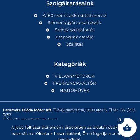
Szolgáltatásaink
ATEX szerint akkreditált szerviz
Siemens gyári alkatrészek
Szerviz szolgáltatás
Csapágyak cseréje
Szállítás
Kategóriák
VILLANYMOTOROK
FREKVENCIAVÁLTÓK
HAJTÓMŰVEK
Lammers Trióda Motor Kft.
❒
2142 Nagytarcsa, Szilas utca 12.
❒ Tel:
+36-1/297-
3057
❒ Email:
motor@triodamotor.hu
0
A jobb felhasználói élmény érdekében az oldalon cookie-kat
használunk. Oldalunk használatával, Ön elfogadja a cookie-k
Powered by
Digit-Now Kft.
használatát.