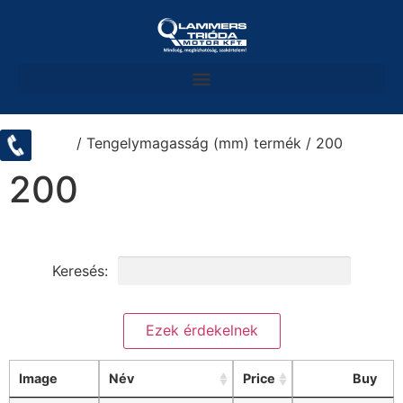
Kezdőlap
/ Tengelymagasság (mm) termék / 200
200
Keresés:
Keresési feltételek törlése
Image
Név
Price
Buy