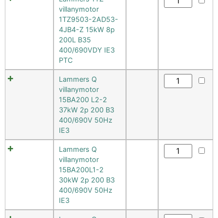
villanymotor
1TZ9503-2AD53-
4JB4-Z 15kW 8p
200L B35
400/690VDY IE3
PTC
Lammers Q
villanymotor
15BA200 L2-2
37kW 2p 200 B3
400/690V 50Hz
IE3
Lammers Q
villanymotor
15BA200L1-2
30kW 2p 200 B3
400/690V 50Hz
IE3