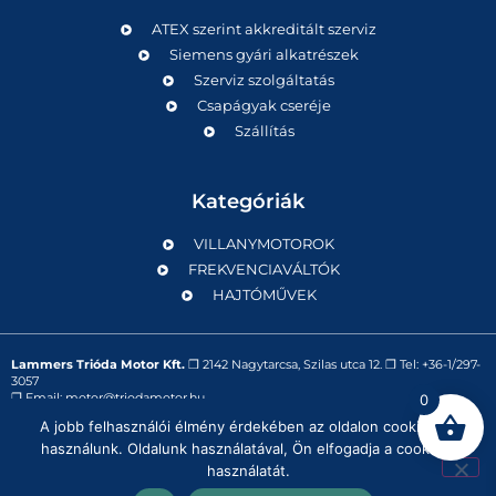
ATEX szerint akkreditált szerviz
Siemens gyári alkatrészek
Szerviz szolgáltatás
Csapágyak cseréje
Szállítás
Kategóriák
VILLANYMOTOROK
FREKVENCIAVÁLTÓK
HAJTÓMŰVEK
Lammers Trióda Motor Kft.
❒
2142 Nagytarcsa, Szilas utca 12.
❒ Tel:
+36-1/297-
3057
❒ Email:
motor@triodamotor.hu
0
A jobb felhasználói élmény érdekében az oldalon cookie-kat
használunk. Oldalunk használatával, Ön elfogadja a cookie-k
Powered by
Digit-Now Kft.
használatát.
Impresszum
Adatvédelmi tájékoztató
Általános szavatossági feltételek