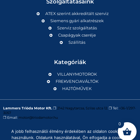
Szolgáltatásaink
ATEX szerint akkreditált szerviz
Siemens gyári alkatrészek
Szerviz szolgáltatás
Csapágyak cseréje
Szállítás
Kategóriák
VILLANYMOTOROK
FREKVENCIAVÁLTÓK
HAJTÓMŰVEK
Lammers Trióda Motor Kft.
❒
2142 Nagytarcsa, Szilas utca 12.
❒ Tel:
+36-1/297-
3057
❒ Email:
motor@triodamotor.hu
0
A jobb felhasználói élmény érdekében az oldalon cookie-kat
Powered by
Digit-Now Kft.
használunk. Oldalunk használatával, Ön elfogadja a cookie-k