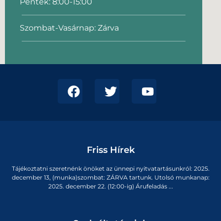
Péntek: 8:00-15:00
Szombat-Vasárnap: Zárva
Friss Hírek
Tájékoztatni szeretnénk önöket az ünnepi nyitvatartásunkról: 2025.
december 13, (munka)szombat: ZÁRVA tartunk. Utolsó munkanap:
2025. december 22. (12:00-ig) Árufeladás ...