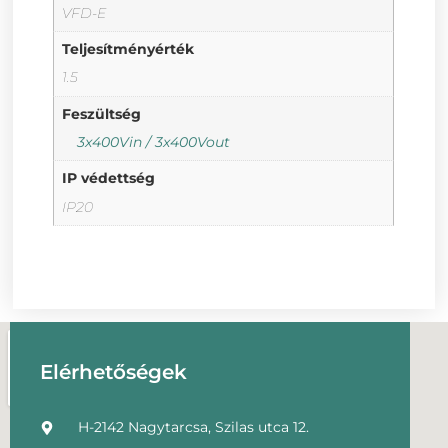
VFD-E
Teljesítményérték
1.5
Feszültség
3x400Vin / 3x400Vout
IP védettség
IP20
Elérhetőségek
H-2142 Nagytarcsa, Szilas utca 12.