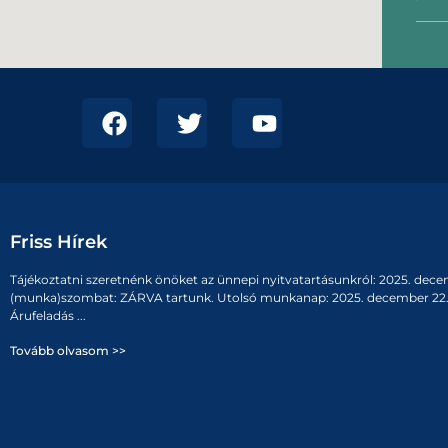
Friss Hírek
Tájékoztatni szeretnénk önöket az ünnepi nyitvatartásunkról: 2025. dece
(munka)szombat: ZÁRVA tartunk. Utolsó munkanap: 2025. december 22. 
Árufeladás ...
Tovább olvasom >>