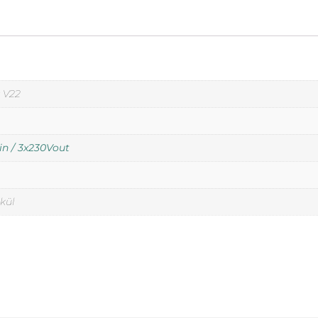
 V22
in / 3x230Vout
lkül