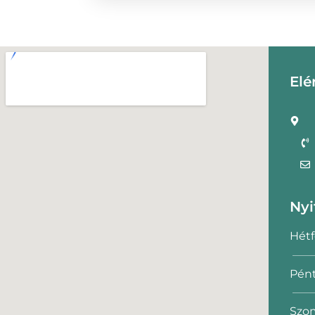
Elé
Nyi
Hétf
Pént
Szom