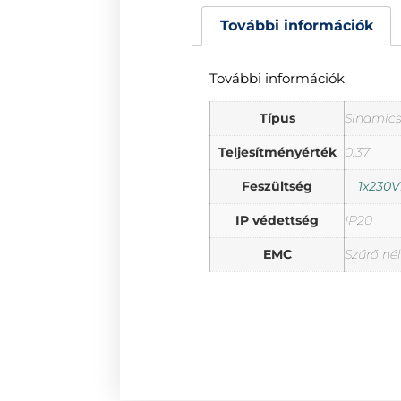
További információk
További információk
Típus
Sinamics
Teljesítményérték
0.37
Feszültség
1x230V
IP védettség
IP20
EMC
Szűrő né