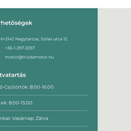
rhetőségek
H-2142 Nagytarcsa, Szilas utca 12.
+36-1-297-3057
motor@triodamotor.hu
tvatartás
ő-Csütörtök: 8:00-16:00
ek: 8:00-15:00
bat-Vasárnap: Zárva