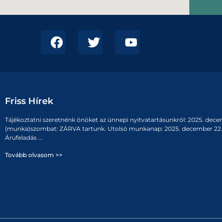
Friss Hírek
Tájékoztatni szeretnénk önöket az ünnepi nyitvatartásunkról: 2025. dece
(munka)szombat: ZÁRVA tartunk. Utolsó munkanap: 2025. december 22. 
Árufeladás ...
Tovább olvasom >>