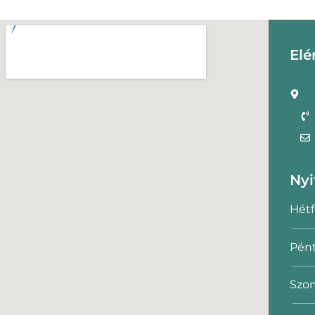
Elé
Nyi
Hétf
Pént
Szom