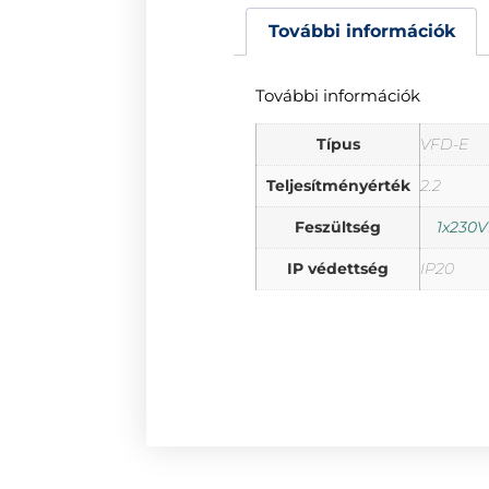
További információk
További információk
Típus
VFD-E
Teljesítményérték
2.2
Feszültség
1x230V
IP védettség
IP20