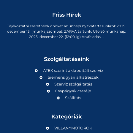
Friss Hírek
Tájékoztatni szeretnénk önöket az ünnepi nyitvatartásunkról: 2025.
december 13, (munka)szombat: ZÁRVA tartunk. Utolsó munkanap:
2025. december 22. (12:00-ig) Árufeladás ...
Szolgáltatásaink
ATEX szerint akkreditált szerviz
Siemens gyári alkatrészek
Szerviz szolgáltatás
Csapágyak cseréje
Szállítás
Kategóriák
VILLANYMOTOROK