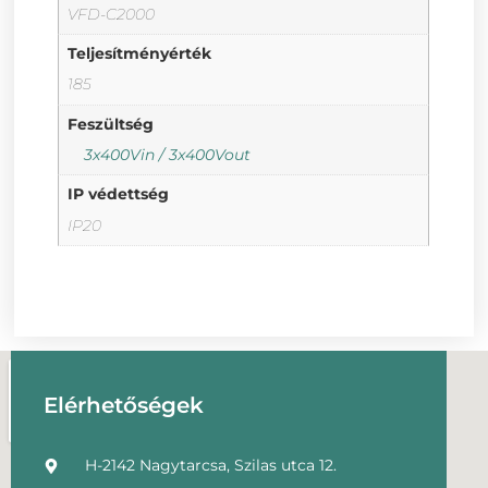
VFD-C2000
Teljesítményérték
185
Feszültség
3x400Vin / 3x400Vout
IP védettség
IP20
Elérhetőségek
H-2142 Nagytarcsa, Szilas utca 12.