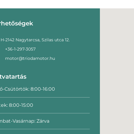
rhetőségek
H-2142 Nagytarcsa, Szilas utca 12.
+36-1-297-3057
motor@triodamotor.hu
tvatartás
ő-Csütörtök: 8:00-16:00
ek: 8:00-15:00
bat-Vasárnap: Zárva