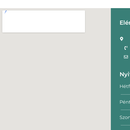
Elé
Nyi
Hétf
Pént
Szom