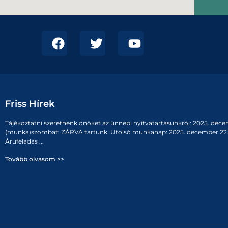
Friss Hírek
Tájékoztatni szeretnénk önöket az ünnepi nyitvatartásunkról: 2025. dece
(munka)szombat: ZÁRVA tartunk. Utolsó munkanap: 2025. december 22. 
Árufeladás ...
Tovább olvasom >>