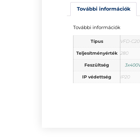
További információk
További információk
Típus
VFD-C20
Teljesítményérték
280
Feszültség
3x400V
IP védettség
IP20