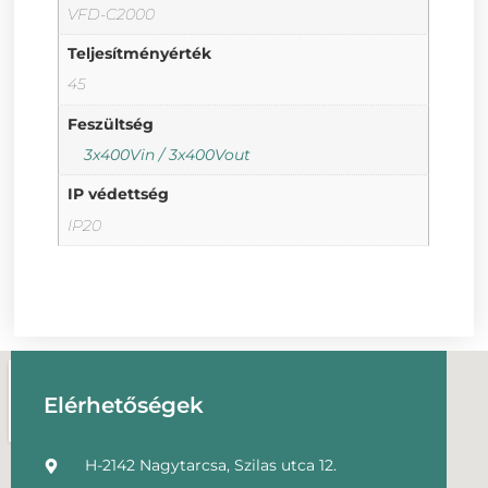
VFD-C2000
Teljesítményérték
45
Feszültség
3x400Vin / 3x400Vout
IP védettség
IP20
Elérhetőségek
H-2142 Nagytarcsa, Szilas utca 12.