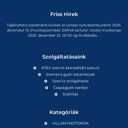
Friss Hírek
Tájékoztatni szeretnénk önöket az ünnepi nyitvatartásunkról: 2025.
december 13, (munka)szombat: ZÁRVA tartunk. Utolsó munkanap:
2025. december 22. (12:00-ig) Árufeladás ...
Szolgáltatásaink
ATEX szerint akkreditált szerviz
Siemens gyári alkatrészek
Szerviz szolgáltatás
Csapágyak cseréje
Szállítás
Kategóriák
VILLANYMOTOROK