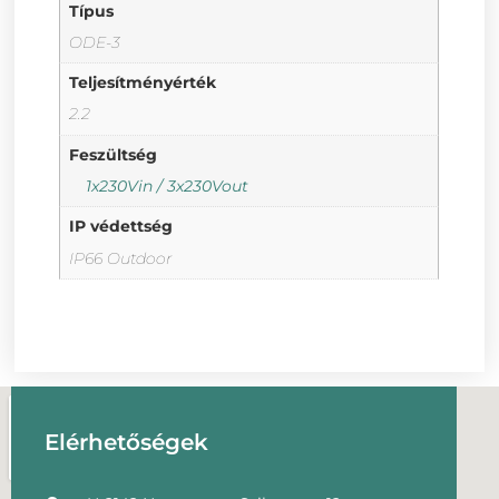
Típus
ODE-3
Teljesítményérték
2.2
Feszültség
1x230Vin / 3x230Vout
IP védettség
IP66 Outdoor
Elérhetőségek