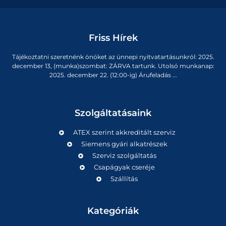
Friss Hírek
Tájékoztatni szeretnénk önöket az ünnepi nyitvatartásunkról: 2025.
december 13, (munka)szombat: ZÁRVA tartunk. Utolsó munkanap:
2025. december 22. (12:00-ig) Árufeladás ...
Szolgáltatásaink
ATEX szerint akkreditált szerviz
Siemens gyári alkatrészek
Szerviz szolgáltatás
Csapágyak cseréje
Szállítás
Kategóriák