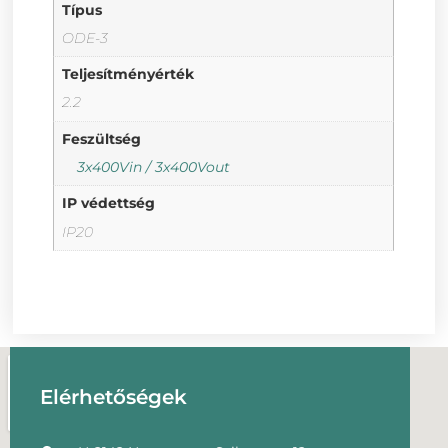
Típus
ODE-3
Teljesítményérték
2.2
Feszültség
3x400Vin / 3x400Vout
IP védettség
IP20
Elérhetőségek