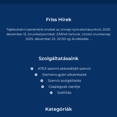
Friss Hírek
Tájékoztatni szeretnénk önöket az ünnepi nyitvatartásunkról: 2025.
december 13, (munka)szombat: ZÁRVA tartunk. Utolsó munkanap:
2025. december 22. (12:00-ig) Árufeladás ...
Szolgáltatásaink
ATEX szerint akkreditált szerviz
Siemens gyári alkatrészek
Szerviz szolgáltatás
Csapágyak cseréje
Szállítás
Kategóriák