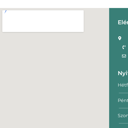
Elé
Nyi
Hétf
Pént
Szom