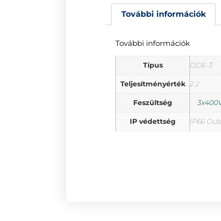
További információk
További információk
Típus
ODE-3
Teljesítményérték
2.2
Feszültség
3x400V
IP védettség
IP66 Out