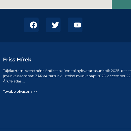
Friss Hírek
Tájékoztatni szeretnénk önöket az ünnepi nyitvatartásunkról: 2025. dece
(munka)szombat: ZÁRVA tartunk. Utolsó munkanap: 2025. december 22. 
Árufeladás ...
Tovább olvasom >>