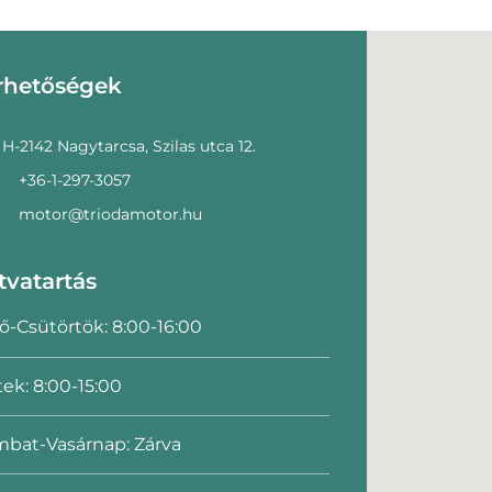
rhetőségek
H-2142 Nagytarcsa, Szilas utca 12.
+36-1-297-3057
motor@triodamotor.hu
tvatartás
ő-Csütörtök: 8:00-16:00
ek: 8:00-15:00
bat-Vasárnap: Zárva