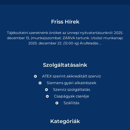
Friss Hírek
Tájékoztatni szeretnénk önöket az ünnepi nyitvatartásunkról: 2025.
december 13, (munka)szombat: ZÁRVA tartunk. Utolsó munkanap:
2025. december 22. (12:00-ig) Árufeladás ...
Szolgáltatásaink
ATEX szerint akkreditált szerviz
Siemens gyári alkatrészek
Szerviz szolgáltatás
Csapágyak cseréje
Szállítás
Kategóriák