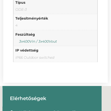
Típus
ODE-3
Teljesítményérték
4
Feszültség
3x400Vin / 3x400Vout
IP védettség
IP66 Outdoor switched
Elérhetőségek