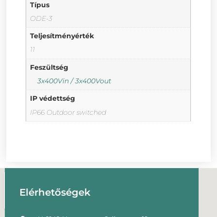
Típus
ODE-3
Teljesítményérték
11
Feszültség
3x400Vin / 3x400Vout
IP védettség
IP66 Outdoor switched
Elérhetőségek