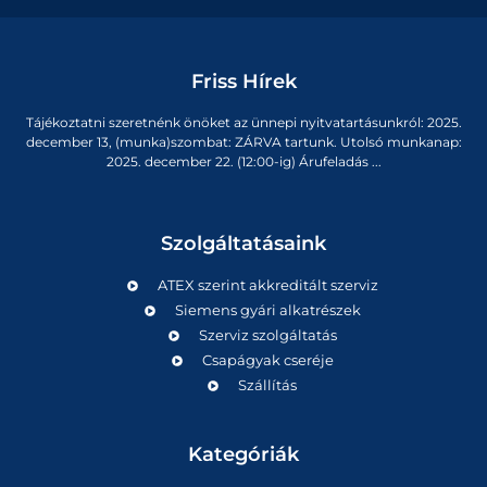
Friss Hírek
Tájékoztatni szeretnénk önöket az ünnepi nyitvatartásunkról: 2025.
december 13, (munka)szombat: ZÁRVA tartunk. Utolsó munkanap:
2025. december 22. (12:00-ig) Árufeladás ...
Szolgáltatásaink
ATEX szerint akkreditált szerviz
Siemens gyári alkatrészek
Szerviz szolgáltatás
Csapágyak cseréje
Szállítás
Kategóriák