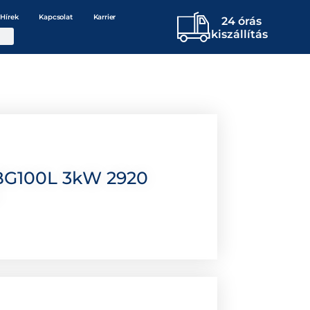
Hírek
Kapcsolat
Karrier
24 órás
kiszállítás
BG100L 3kW 2920