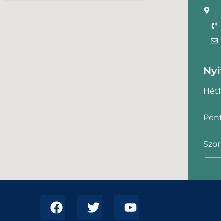
Nyi
Hétf
Pént
Szom