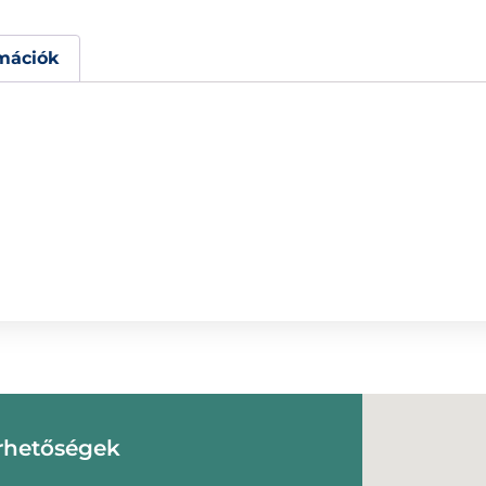
mációk
rhetőségek