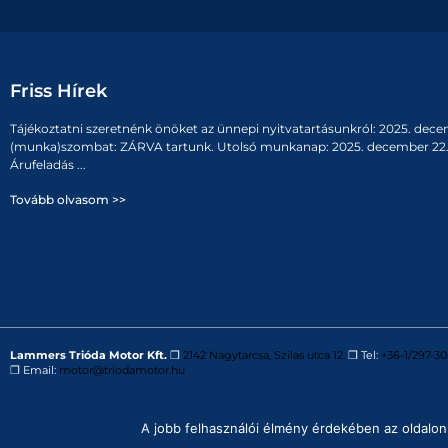
Friss Hírek
Tájékoztatni szeretnénk önöket az ünnepi nyitvatartásunkról: 2025. dece
(munka)szombat: ZÁRVA tartunk. Utolsó munkanap: 2025. december 22. 
Árufeladás ...
Tovább olvasom >>
Lammers Trióda Motor Kft.
❒
2142 Nagytarcsa, Szilas utca 12.
❒ Tel:
+36-1/297-30
❒ Email:
motor@triodamotor.hu
Powered by
Digit-Now Kft.
A jobb felhasználói élmény érdekében az oldalon 