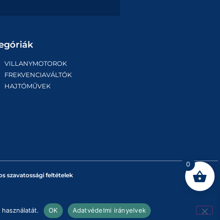
egóriák
VILLANYMOTOROK
FREKVENCIAVÁLTÓK
HAJTÓMŰVEK
0
os szavatossági feltételek
 használatát.
OK
Adatvédelmi irányelvek