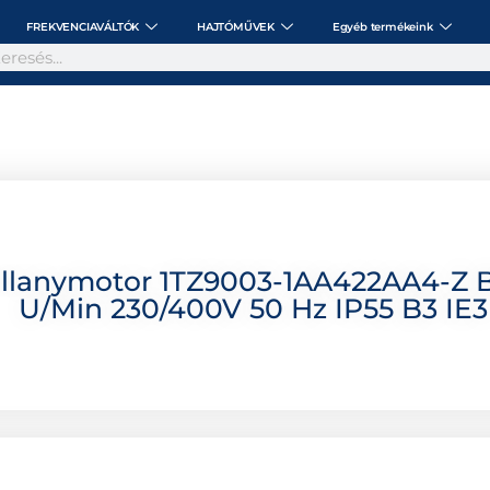
FREKVENCIAVÁLTÓK
HAJTÓMŰVEK
Egyéb termékeink
illanymotor 1TZ9003-1AA422AA4-Z 
U/min 230/400V 50 Hz IP55 B3 IE3