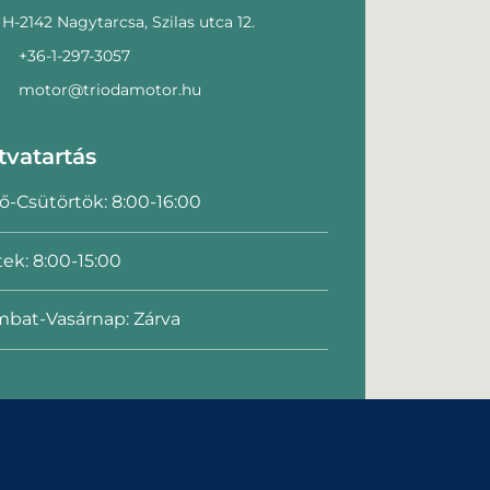
H-2142 Nagytarcsa, Szilas utca 12.
+36-1-297-3057
motor@triodamotor.hu
tvatartás
ő-Csütörtök: 8:00-16:00
ek: 8:00-15:00
bat-Vasárnap: Zárva