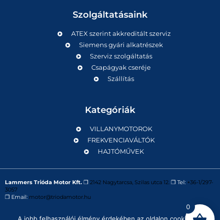
Szolgáltatásaink
ATEX szerint akkreditált szerviz
Siemens gyári alkatrészek
Szerviz szolgáltatás
Csapágyak cseréje
Szállítás
Kategóriák
VILLANYMOTOROK
FREKVENCIAVÁLTÓK
HAJTÓMŰVEK
Lammers Trióda Motor Kft.
❒
2142 Nagytarcsa, Szilas utca 12.
❒ Tel:
+36-1/297-
3057
❒ Email:
motor@triodamotor.hu
0
A jobb felhasználói élmény érdekében az oldalon cookie-kat