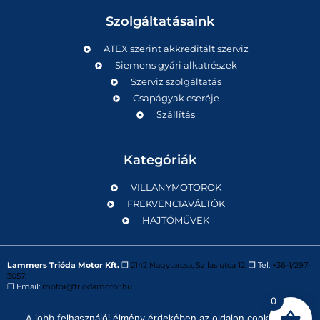
Szolgáltatásaink
ATEX szerint akkreditált szerviz
Siemens gyári alkatrészek
Szerviz szolgáltatás
Csapágyak cseréje
Szállítás
Kategóriák
VILLANYMOTOROK
FREKVENCIAVÁLTÓK
HAJTÓMŰVEK
Lammers Trióda Motor Kft.
❒
2142 Nagytarcsa, Szilas utca 12.
❒ Tel:
+36-1/297-
3057
❒ Email:
motor@triodamotor.hu
0
A jobb felhasználói élmény érdekében az oldalon cookie-kat