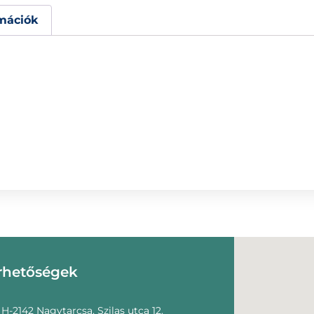
mációk
rhetőségek
H-2142 Nagytarcsa, Szilas utca 12.