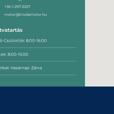
+36-1-297-3057
motor@triodamotor.hu
tvatartás
ő-Csütörtök: 8:00-16:00
ek: 8:00-15:00
bat-Vasárnap: Zárva