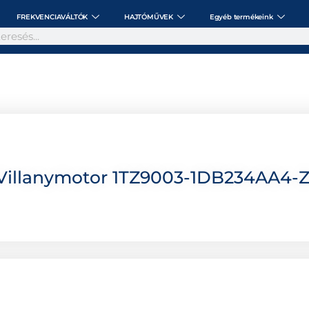
FREKVENCIAVÁLTÓK
HAJTÓMŰVEK
Egyéb termékeink
Villanymotor 1TZ9003-1DB234AA4-Z